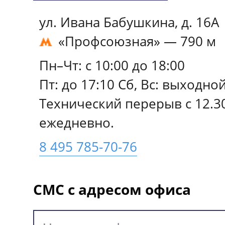
иностранной валюте – дата 
красочный слой;
ул. Ивана Бабушкина, д. 16А
не ранее 01 марта 2022 г.;
«Профсоюзная» — 790 м
имеющие потертости лицево
Выписка с валютного банковс
Пн–Чт: с 10:00 до 18:00
банкноты (в области портрета
информацией о расходной о
Пт: до 17:10 Сб, Вс: выходно
имеющие загрязнения лицев
Технический перерыв с 12.30
снятию наличных денежных с
оборотной стороны банкнот
ежедневно.
расходной операции – не ран
8 495 785-70-76
выведенные из обращения по
2022 г. Допускается предост
объявленной банком-эмитен
выписки в электронном виде
СМС с адресом офиса
соответствующего иностранн
на электронную почту РНКО;
государства и доведенной
Справка купли-продажи инос