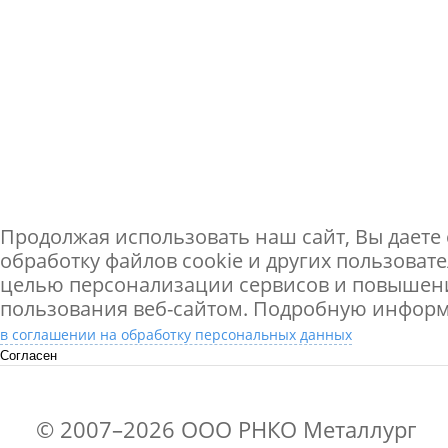
превышает одного года к мо
обращения в РНКО);
Свидетельство о праве на на
денежных средств, нотариал
заверенное. Дата наследован
Продолжая использовать наш сайт, Вы даете 
превышает одного года к мо
обработку файлов cookie и других пользоват
целью персонализации сервисов и повышени
обращения в РНКО;
пользования веб-сайтом. Подробную инфор
в соглашении на обработку персональных данных
Таможенная декларация не с
Согласен
месяцев к моменту обращени
© 2007–2026 ООО РНКО Металлург